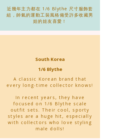
近幾年主力都在 1/6 Blythe 尺寸服飾套
組，帥氣的運動工裝風格備受許多收藏男
娃的娃友喜愛！
South Korea
1/6 Blythe
A classic Korean brand that
every long-time collector knows!
In recent years, they have
focused on 1/6 Blythe scale
outfit sets. Their cool, sporty
styles are a huge hit, especially
with collectors who love styling
male dolls!