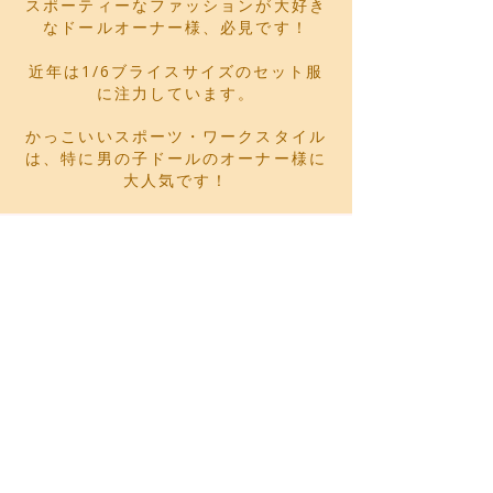
スポーティーなファッションが大好き
なドールオーナー様、必見です！
近年は1/6ブライスサイズのセット服
に注力しています。
かっこいいスポーツ・ワークスタイル
は、特に男の子ドールのオーナー様に
大人気です！
CONTACT
霍夫曼的玩具箱—人形玩偶交流販售會
網路客服工作時間：