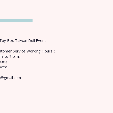
Toy Box Taiwan Doll Event
Customer Service Working Hours：
m. to 7 p.m.;
p.m.;
 Wed.
x@gmail.com