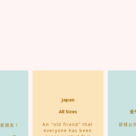
Japan
All Sizes
全
An "old friend" that
皆様お
老朋友！
everyone has been