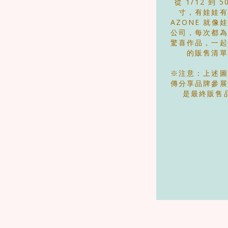
從 1/12 到 5
寸，有娃娃有
AZONE 就像
公司，每次都為
驚喜作品，一起
的販售清單
※注意：上述圖
傳分享品牌參展
是最終販售