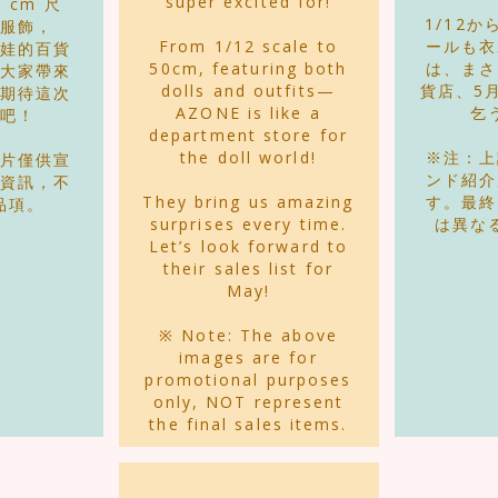
super excited for!
0 cm 尺
​1/12
服飾，
From 1/12 scale to
ールも衣
娃娃的百貨
50cm, featuring both
は、まさ
大家帶來
dolls and outfits—
貨店、5
期待這次
AZONE is like a
乞
吧！
department store for
the doll world!
※注：上
片僅供宣
ンド紹介
資訊，不
They bring us amazing
す。最終
品項。
surprises every time.
は異な
Let’s look forward to
their sales list for
May!
※ Note: The above
images are for
promotional purposes
only, NOT represent
the final sales items.