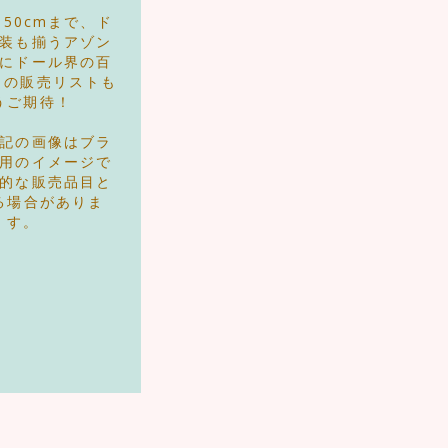
から50cmまで、ド
装も揃うアゾン
にドール界の百
月の販売リストも
うご期待！
記の画像はブラ
用のイメージで
的な販売品目と
る場合がありま
す。