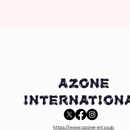
AZONE
INTERNATION
https://www.azone-int.co.jp