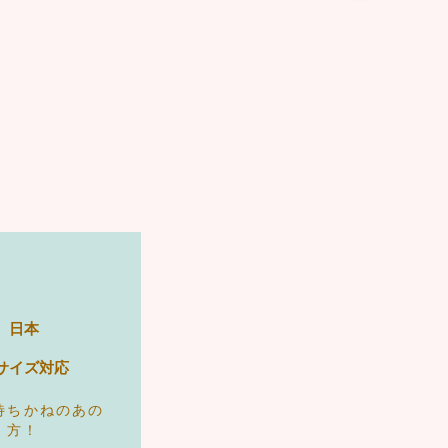
日本
サイズ対応
待ちかねのあの
方！