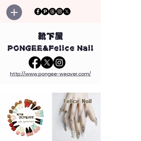
靴下屋
PONGEE&Felice Nail
http://www.pongee-weaver.com/