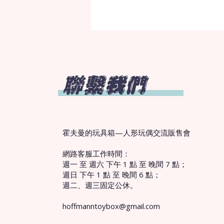
聯繫我們
霍夫曼的玩具箱—人形玩偶交流販售會
網路客服工作時間：
週一 至 週六 下午 1 點 至 晚間 7 點；
週日 下午 1 點 至 晚間 6 點；
週二、週三固定公休。
hoffmanntoybox@gmail.com