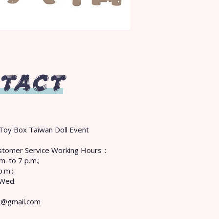
TACT
Toy Box Taiwan Doll Event
Customer Service Working Hours：
m. to 7 p.m.;
p.m.;
 Wed.
x@gmail.com