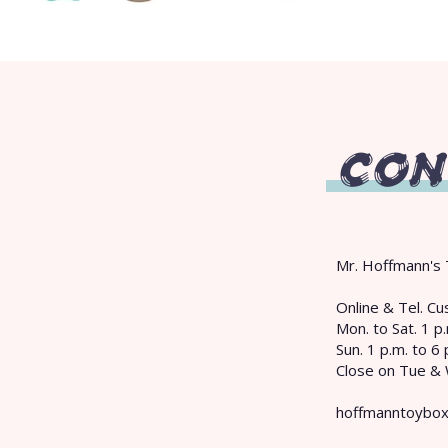
CON
Mr. Hoffmann's 
​Online & Tel. 
Mon. to Sat. 1 p.
Sun. 1 p.m. to 6 
Close on Tue &
hoffmanntoybo