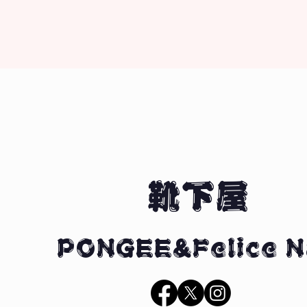
靴下屋
PONGEE&Felice N