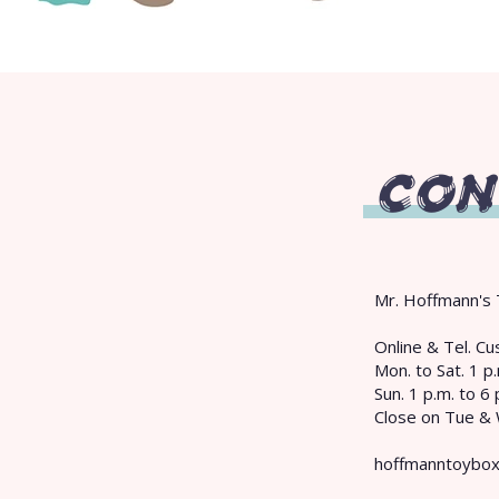
CON
Mr. Hoffmann's 
​Online & Tel. 
Mon. to Sat. 1 p.
Sun. 1 p.m. to 6 
Close on Tue &
hoffmanntoybo