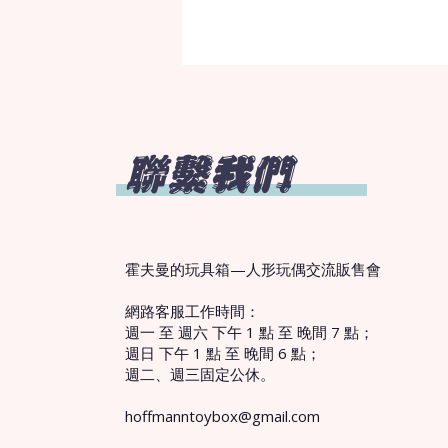
聯繫我們
霍夫曼的玩具箱—人形玩偶交流販售會
網路客服工作時間：
週一 至 週六 下午 1 點 至 晚間 7 點；
週日 下午 1 點 至 晚間 6 點；
週二、週三固定公休。
hoffmanntoybox@gmail.com