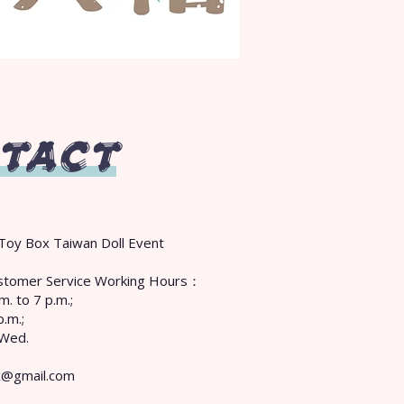
TACT
Toy Box Taiwan Doll Event
Customer Service Working Hours：
m. to 7 p.m.;
p.m.;
 Wed.
x@gmail.com