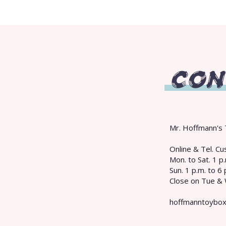
CON
Mr. Hoffmann's 
​Online & Tel. 
Mon. to Sat. 1 p.
Sun. 1 p.m. to 6 
Close on Tue &
hoffmanntoybo