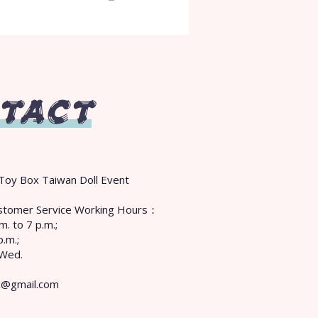
TACT
Toy Box Taiwan Doll Event
Customer Service Working Hours：
m. to 7 p.m.;
p.m.;
 Wed.
x@gmail.com