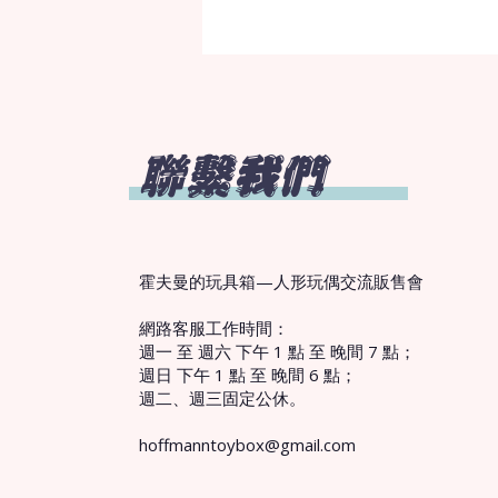
聯繫我們
霍夫曼的玩具箱—人形玩偶交流販售會
網路客服工作時間：
週一 至 週六 下午 1 點 至 晚間 7 點；
週日 下午 1 點 至 晚間 6 點；
週二、週三固定公休。
hoffmanntoybox@gmail.com