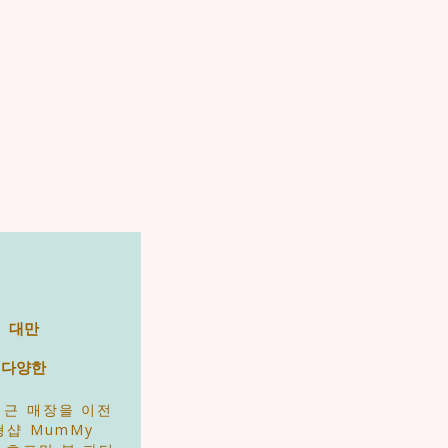
대만
다양한
최근 매장을 이전
형샵 MumMy