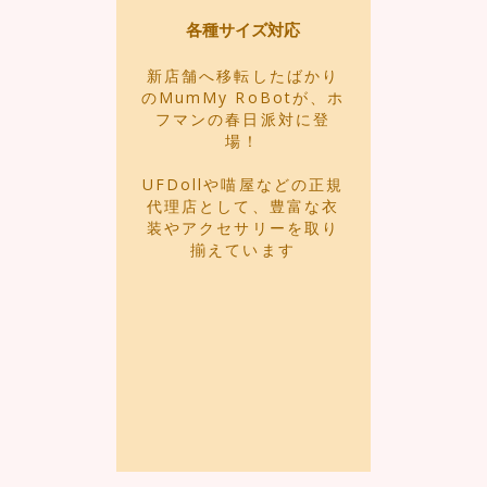
各種サイズ対応
新店舗へ移転したばかり
のMumMy RoBotが、ホ
フマンの春日派対に登
場！
UFDollや喵屋などの正規
代理店として、豊富な衣
装やアクセサリーを取り
揃えています