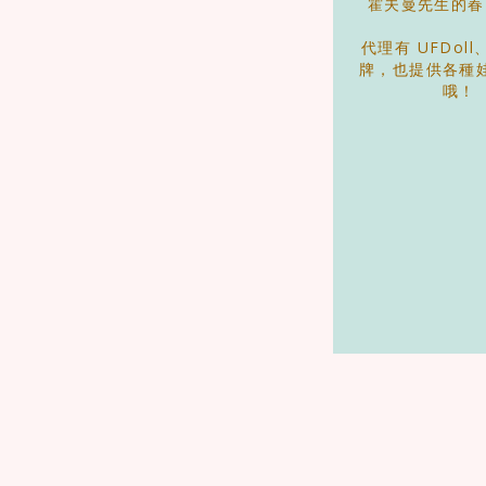
霍夫曼先生的春
代理有 UFDol
牌，也提供各種
哦！