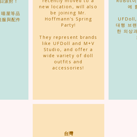
recently moved to a
RoBot
日派對
！
new location, will also
에 
be joining Mr.
l、喵屋等品
Hoffmann’s Spring
UFDol
娃服與配件
Party!
대행 브랜
한 의상
They represent brands
like UFDoll and M+V
Studio, and offer a
wide variety of doll
outfits and
accessories!
台灣