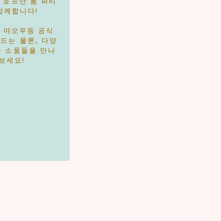
이 호프만 봄 파티
함께합니다!
l, 먀오우등 공식
드는 물론, 다양
과 소품들을 만나
보세요!