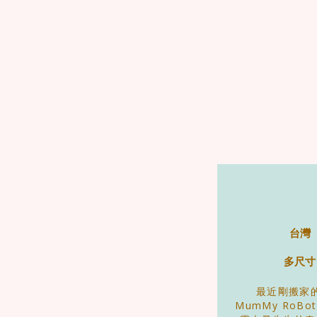
台灣
多尺寸
最近剛搬家
MumMy RoBo