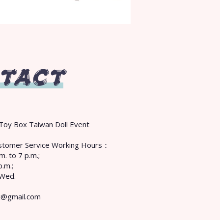
TACT
Toy Box Taiwan Doll Event
Customer Service Working Hours：
m. to 7 p.m.;
p.m.;
 Wed.
x@gmail.com