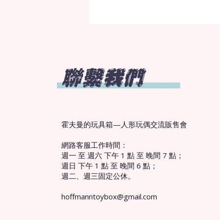
聯繫我們
霍夫曼的玩具箱—人形玩偶交流販售會
網路客服工作時間：
週一 至 週六 下午 1 點 至 晚間 7 點；
週日 下午 1 點 至 晚間 6 點；
週二、週三固定公休。
hoffmanntoybox@gmail.com