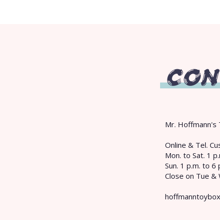
CON
Mr. Hoffmann's 
​Online & Tel. 
Mon. to Sat. 1 p.
Sun. 1 p.m. to 6 
Close on Tue &
hoffmanntoybo