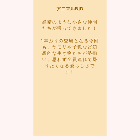
アニマルBJD
妖精のような小さな仲間
たちが帰ってきました！
1年ぶりの登場となる今回
も、ヤモリや子狐など幻
想的な生き物たちが勢揃
い。思わず全員連れて帰
りたくなる愛らしさで
す！