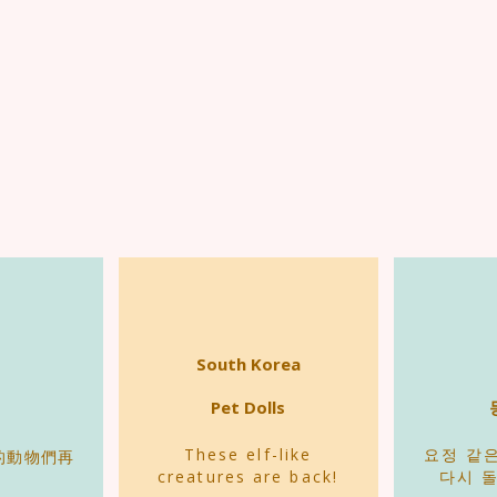
South Korea
Pet Dolls
These elf-like
요정 같
的動物們再
creatures are back!
다시 
。