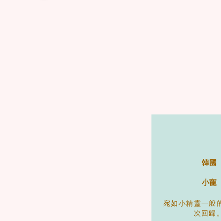
韓國
小寵
宛如小精靈一般
次回歸