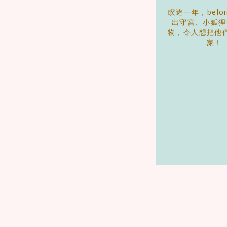
睽違一年，beloi
出守宮、小狐狸
物，令人想把他
家！