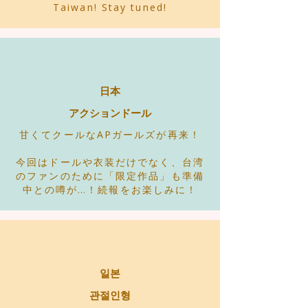
Taiwan! Stay tuned!
日本
アクションドール
甘くてクールなAPガールズが再来！
今回はドールや衣装だけでなく、台湾
のファンのために「限定作品」も準備
中との噂が…！続報をお楽しみに！
일본
관절인형