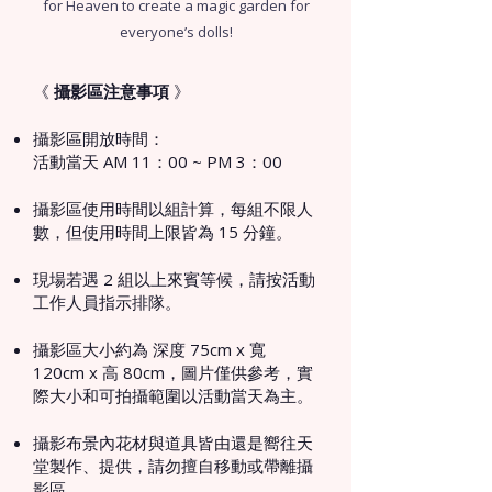
for Heaven to create a magic garden for
everyone’s dolls!
​​《
攝影區注意事項
》
攝影區開放時間：
活動當天 AM 11：00 ~ PM 3：00
攝影區使用時間以組計算，每組不限人
數，但使用時間上限皆為 15 分鐘。
現場若遇 2 組以上來賓等候，請按活動
工作人員指示排隊。
攝影區大小約為 深度 75cm x 寬
120cm x 高 80cm，圖片僅供參考，實
際大小和可拍攝範圍以活動當天為主。​
攝影布景內花材與道具皆由還是嚮往天
堂製作、提供，請勿擅自移動或帶離攝
影區。