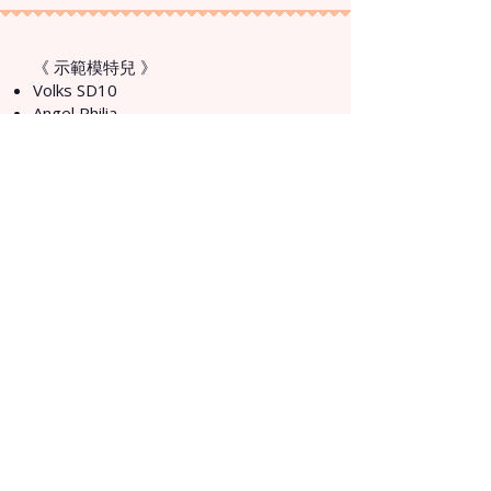
《 示範模特兒 》
Volks SD10
Angel Philia
Dollce + Volks MDD body
Handmade by Sofia Ermilova
PetWORKs momoko doll
Neo Blythe
Kiramori
Kumukuku Petal
GEPPETO FRIENDS-gfDolls
​《 使用的娃娃、服飾、配件、道具 》
Kumukuku - P01
Kiramori - P02
GEPPETO FRIENDS-gfDolls - P09
Handmade by Sofia Ermilova - P19
Angel Philia - P26
PetWORKs / OBITSU 台灣代理 紀物
書館 - P29